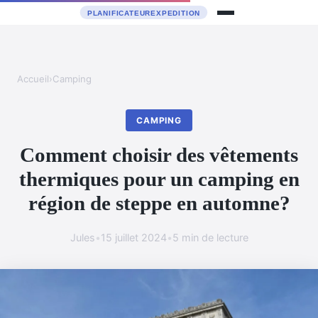
Accueil
›
Camping
CAMPING
Comment choisir des vêtements
thermiques pour un camping en
région de steppe en automne?
Jules
•
15 juillet 2024
•
5 min de lecture