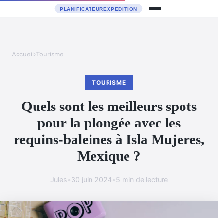
Accueil
›
Tourisme
TOURISME
Quels sont les meilleurs spots
pour la plongée avec les
requins-baleines à Isla Mujeres,
Mexique ?
Jules
•
30 juin 2024
•
5 min de lecture